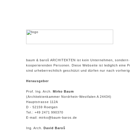
baum & baroš ARCHITEKTEN ist kein Unternehmen, sondern e
kooperierenden Personen. Diese Webseite ist lediglich eine Pr
sind urheberrechtlich geschützt und dürfen nur nach vorheri
Herausgeber
Prof. Ing. Arch.
Mirko Baum
(Architektenkammer Nordrhein-Westfalen A 24434)
Hauptstrasse 112A
D - 52159 Roetgen
Tel.: +49 2471 990370
E-mail: mirko@baum-baros.de
Ing. Arch.
David Baroš