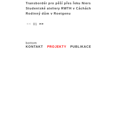
Transbordér pro pěší přes řeku Niers
Studentské ateliery RWTH v Cáchách
Rodinný dům v Roetgenu
<<
>>
01
KONTAKT
PROJEKTY
PUBLIKACE