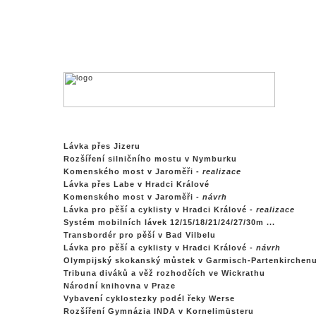
Lávka přes Jizeru
Rozšíření silničního mostu v Nymburku
Komenského most v Jaroměři -
realizace
Lávka přes Labe v Hradci Králové
Komenského most v Jaroměři -
návrh
Lávka pro pěší a cyklisty v Hradci Králové -
realizace
Systém mobilních lávek 12/15/18/21/24/27/30m ...
Transbordér pro pěší v Bad Vilbelu
Lávka pro pěší a cyklisty v Hradci Králové -
návrh
Olympijský skokanský můstek v Garmisch-Partenkirchen
Tribuna diváků a věž rozhodčích ve Wickrathu
Národní knihovna v Praze
Vybavení cyklostezky podél řeky Werse
Rozšíření Gymnázia INDA v Kornelimüsteru